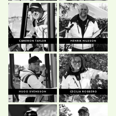
CAMERON TAYLOR
HENRIK NILSSON
HUGO SVENSSON
CECILIA ROSBERG