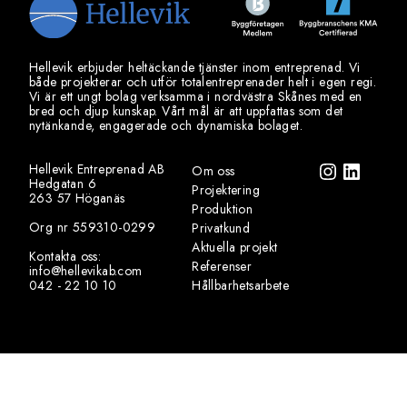
Hellevik erbjuder heltäckande tjänster inom entreprenad. Vi
både projekterar och utför totalentreprenader helt i egen regi.
Vi är ett ungt bolag verksamma i nordvästra Skånes med en
bred och djup kunskap. Vårt mål är att uppfattas som det
nytänkande, engagerade och dynamiska bolaget.
Hellevik Entreprenad AB
Om oss
Hedgatan 6
Projektering
263 57 Höganäs
Produktion
Org nr 559310-0299
Privatkund
Aktuella projekt
Kontakta oss:
Referenser
info@hellevikab.com
042 - 22 10 10
Hållbarhetsarbete