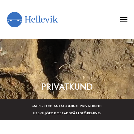
PRIVATKUND
MARK- OCH ANLÄGGNING PRIVATKUND
UTEMILJÖER BOSTADSRÄTTSFÖRENING