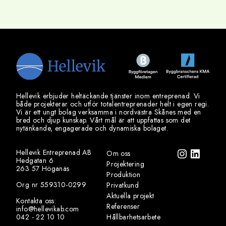
Hellevik erbjuder heltäckande tjänster inom entreprenad. Vi
både projekterar och utför totalentreprenader helt i egen regi.
Vi är ett ungt bolag verksamma i nordvästra Skånes med en
bred och djup kunskap. Vårt mål är att uppfattas som det
nytänkande, engagerade och dynamiska bolaget.
Hellevik Entreprenad AB
Om oss
Hedgatan 6
Projektering
263 57 Höganäs
Produktion
Org nr 559310-0299
Privatkund
Aktuella projekt
Kontakta oss:
Referenser
info@hellevikab.com
042 - 22 10 10
Hållbarhetsarbete