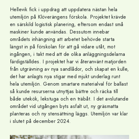
Hellevik fick i uppdrag att uppdatera nästan hela
utemiljön på Klöverängens förskola. Projektet krävde
en särskild logistisk planering, eftersom endast små
maskiner kunde användas. Dessutom innebar
områdets inhängning att arbetet behövde starta
längst in på förskolan för att gå vidare utåt, mot
ingången, i takt med att de olika anläggningsdelarna
färdigställdes. I projektet har vi återanvänt matjorden
från utgrävning av nya sandlådor, och skapat en kulle,
det har anlagts nya stigar med mjukt underlag runt
hela utemiljön. Genom smartare materialval för ballast
så kunde resurserna utnyttjas bättre och räcka till
både utekök, lekstuga och en träbåt. I det avslutande
området vid utgången byts asfalt ut, ny gräsmatta
planteras och ny stensättning läggs. Utemiljön var klar
i slutet på december 2024.