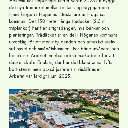
Hellevik fick uppdraget under våren 2025 att bygga
det nya trädäcket mellan restaurang Bryggan och
Hamnkrogen i Höganäs. Beställare är Höganäs
kommun. Det 150 meter långa trädäcket (2,5 mil
träplankor) har fler sittgradänger, nya bänkar och
planteringar. Trädäcket är en del i Höganäs kommuns
utvecklig för ett mer inbjudanden och attraktivt uteliv
vid havet och småbåtshamnen. För både invånare och
besökare. Arbetet innebar också markarbete för att
däcket skulle få plats, där har det bland annat lyfts
bort stenar men också justerats nivåskillnader.
Arbetet var färdigt i juni 2025.