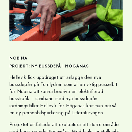
NOBINA
PROJEKT: NY BUSSDEPÅ I HÖGANÄS
Hellevik fick uppdraget att anlägga den nya
bussdepån på Tornlyckan som är en viktig pusselbit
för Nobina att kunna bedriva en elektrifierad
busstrafik. I samband med nya bussdepån
iordningställer Hellevik för Höganäs kommun också
en ny personbilsparkering på Litteraturvägen.
Projektet omfattade att exploatera ett större område
med höga grundvattennivåer. Med hjälp av Helleviks