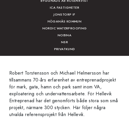
BYGGNADS AB ROSENKVIST
ICA FASTIGHETER
JONSTORP IF
HÖGANÄS KOMMUN
NORDIC WATERPROOFING
NOBINA
NSR
PRIVATKUND
Robert Torstensson och Michael Helmersson har
tillsammans 70-års erfarenhet av entreprenadprojekt
för mark, gata, hamn och park samt inom VA,
exploatering och undervattensarbete. För Hellevik
Entreprenad har det genomförts både stora som små
projekt, närmare 300 stycken. Här följer några
utvalda referensprojekt från Hellevik.