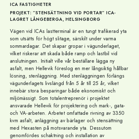
ICA FASTIGHETER
PROJEKT: ”STENSÄTTNING VID PORTAR” ICA-
LAGRET LÅNGEBERGA, HELSINGBORG
Vägen vid ICAs lastterminal är en tungt trafikerad yta
som utsätts för högt slitage, särskilt under varma
sommardagar. Det skapar gropar i vägunderlaget,
vilket riskerar att skada både ramp och lastbil vid
anslutningen. Initialt ville vår beställare lägga ny
asfalt, men Hellevik föreslog en mer långsiktig hållbar
lösning, stenläggning. Med stenläggningen förlängs
vägunderlagets livslängd från 5 år till 25 år, vilket
innebär stora besparingar både ekonomiskt och
miljömässigt. Som totalentreprenör i projektet
ansvarade Hellevik för projektering och mark-, gata-
och VA-arbeten. Arbetet omfattade rivning av 3350
kvm asfalt, anläggning av bärlager och stensättning
med Hexasten på motsvarande yta. Dessutom
genomfördes schaktning och installation av