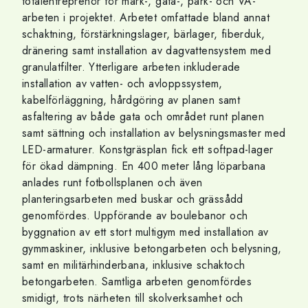
totalentreprenör för mark-, gata-, park- och VA-
arbeten i projektet. Arbetet omfattade bland annat
schaktning, förstärkningslager, bärlager, fiberduk,
dränering samt installation av dagvattensystem med
granulatfilter. Ytterligare arbeten inkluderade
installation av vatten- och avloppssystem,
kabelförläggning, hårdgöring av planen samt
asfaltering av både gata och området runt planen
samt sättning och installation av belysningsmaster med
LED-armaturer. Konstgräsplan fick ett softpad-lager
för ökad dämpning. En 400 meter lång löparbana
anlades runt fotbollsplanen och även
planteringsarbeten med buskar och grässådd
genomfördes. Uppförande av boulebanor och
byggnation av ett stort multigym med installation av
gymmaskiner, inklusive betongarbeten och belysning,
samt en militärhinderbana, inklusive schaktoch
betongarbeten. Samtliga arbeten genomfördes
smidigt, trots närheten till skolverksamhet och