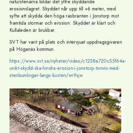
naturstenarna bildar det yttre skyddande
erosionslagret. Skyddet når upp till +6 meter, med
syfte att skydda den höga rasbranten i Jonstorp mot
framtida stormar och erosion. Skyddet är klart och
Kullaleden är brukbar.
SVT har varit på plats och intervjuat uppdragsgivaren
på Höganäs kommun.
https://www.svt.se/nyheter/video/c1238e720c55f64a-
unikt-skydd-ska-hindra-erosion-i-jonstorp-tonvis-med-
stenbumlingar-langs-kusten/wr9sjw